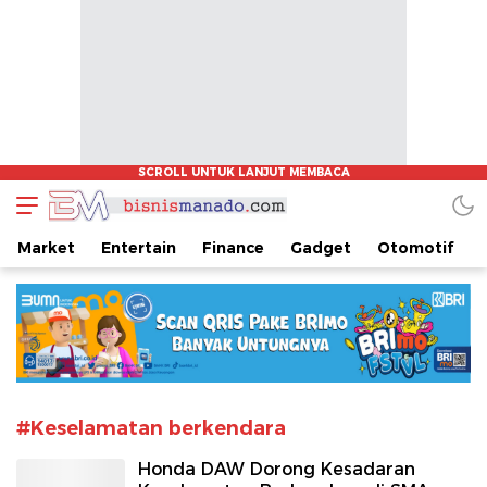
www.bisnismanado.com
Berita Bisnis Sulawesi Utara
Market
Entertain
Finance
Gadget
Otomotif
#Keselamatan berkendara
Honda DAW Dorong Kesadaran