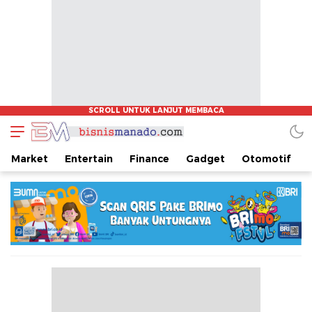
www.bisnismanado.com
Berita Bisnis Sulawesi Utara
Market
Entertain
Finance
Gadget
Otomotif