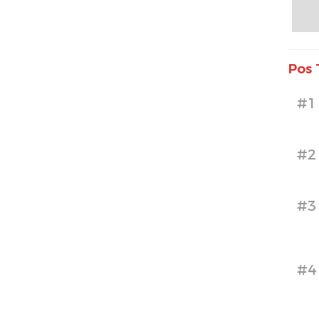
Pos 
#1
#2
#3
#4