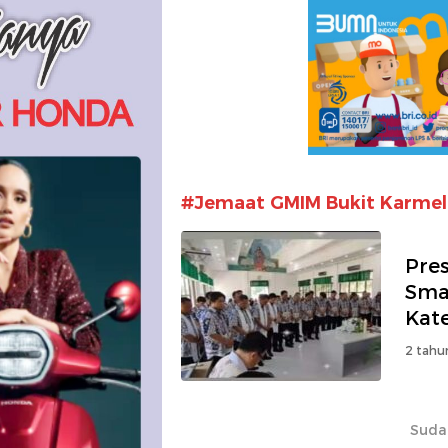
#Jemaat GMIM Bukit Karmel 
Pres
Smal
Kat
2 tahu
Suda