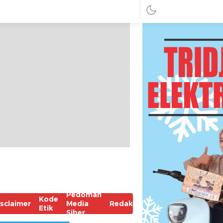
Pedoman
Kode
isclaimer
Media
Redaksi
Etik
Siber