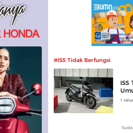
#ISS Tidak Berfungsi
ISS 
Umu
1 tahu
Suda