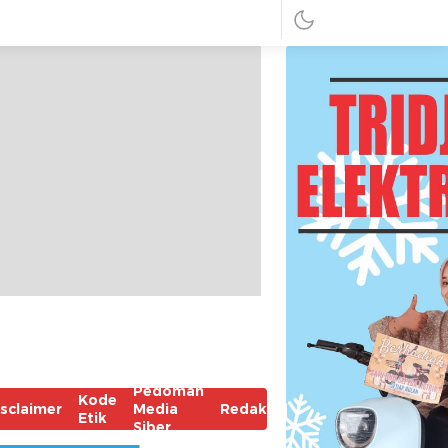
Pedoman
Kode
isclaimer
Media
Redaksi
Etik
Siber