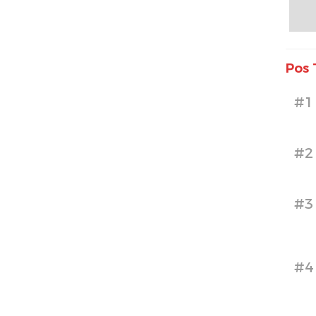
Pos 
#1
#2
#3
#4