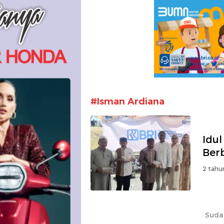
#Isman Ardiana
Idu
Ber
2 tahu
Suda