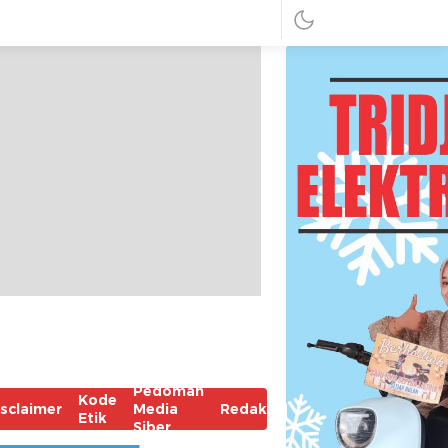
Pedoman
Kode
isclaimer
Media
Redaksi
Etik
Siber