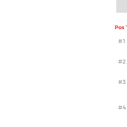
Pos 
#1
#2
#3
#4