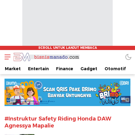
www.bisnismanado.com
Berita Bisnis Sulawesi Utara
Market
Entertain
Finance
Gadget
Otomotif
#Instruktur Safety Riding Honda DAW
Agnessya Mapalie