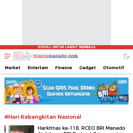
www.bisnismanado.com
Berita Bisnis Sulawesi Utara
Market
Entertain
Finance
Gadget
Otomotif
#Hari Kebangkitan Nasional
Harkitnas ke-118, RCEO BRI Manado