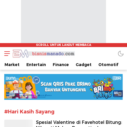
www.bisnismanado.com
Berita Bisnis Sulawesi Utara
Market
Entertain
Finance
Gadget
Otomotif
#Hari Kasih Sayang
Spesial Valentine di Favehotel Bitung: