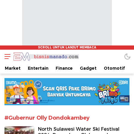
www.bisnismanado.com
Berita Bisnis Sulawesi Utara
Market
Entertain
Finance
Gadget
Otomotif
#Gubernur Olly Dondokambey
North Sulawesi Water Ski Festival