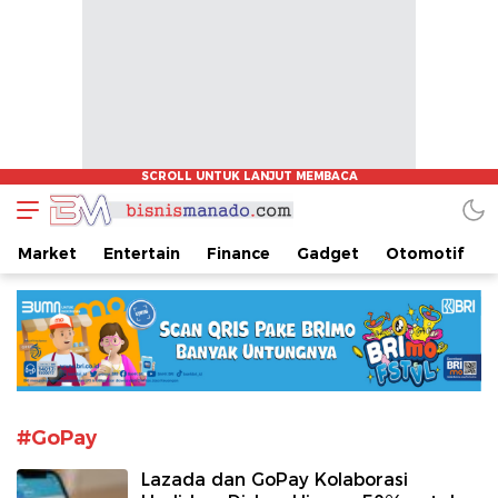
www.bisnismanado.com
Berita Bisnis Sulawesi Utara
Market
Entertain
Finance
Gadget
Otomotif
#GoPay
Lazada dan GoPay Kolaborasi