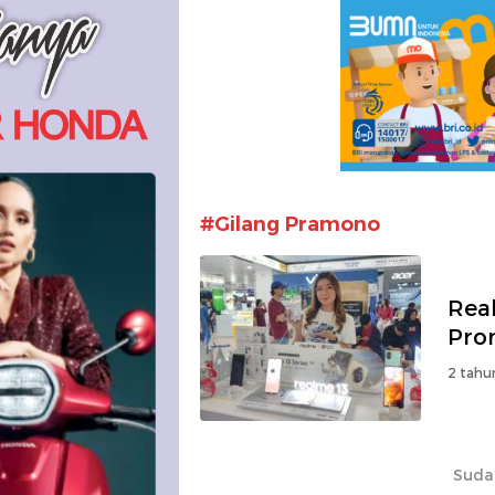
#Gilang Pramono
Real
Pro
2 tahu
Suda