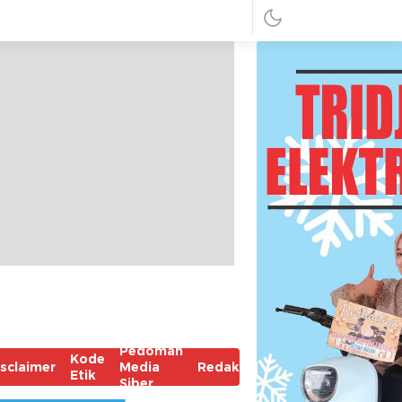
Pedoman
Kode
isclaimer
Media
Redaksi
Etik
Siber