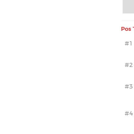
Pos 
#1
#2
#3
#4