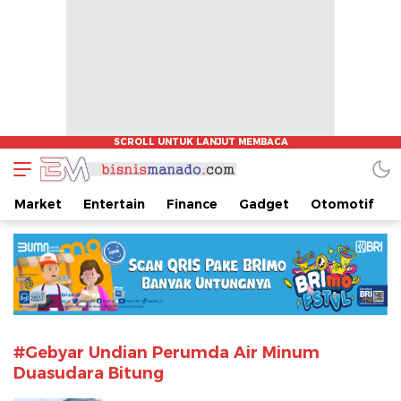
www.bisnismanado.com
Berita Bisnis Sulawesi Utara
Market
Entertain
Finance
Gadget
Otomotif
#Gebyar Undian Perumda Air Minum
Duasudara Bitung