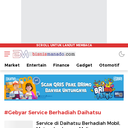
www.bisnismanado.com
Berita Bisnis Sulawesi Utara
Market
Entertain
Finance
Gadget
Otomotif
#Gebyar Service Berhadiah Daihatsu
Service di Daihatsu Berhadiah Mobil,