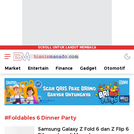
www.bisnismanado.com
Berita Bisnis Sulawesi Utara
Market
Entertain
Finance
Gadget
Otomotif
#Foldables 6 Dinner Party
Samsung Galaxy Z Fold 6 dan Z Flip 6