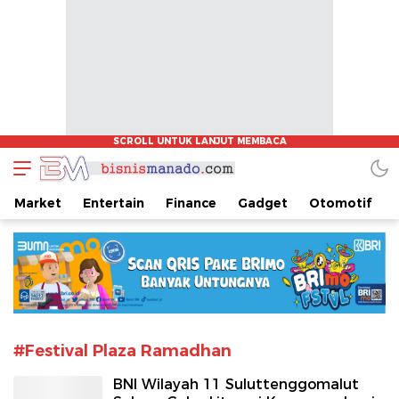
www.bisnismanado.com
Berita Bisnis Sulawesi Utara
Market
Entertain
Finance
Gadget
Otomotif
#Festival Plaza Ramadhan
BNI Wilayah 11 Suluttenggomalut