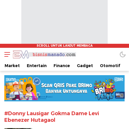
www.bisnismanado.com
Berita Bisnis Sulawesi Utara
Market
Entertain
Finance
Gadget
Otomotif
#Donny Lausigar Gokma Dame Levi
Ebenezer Hutagaol