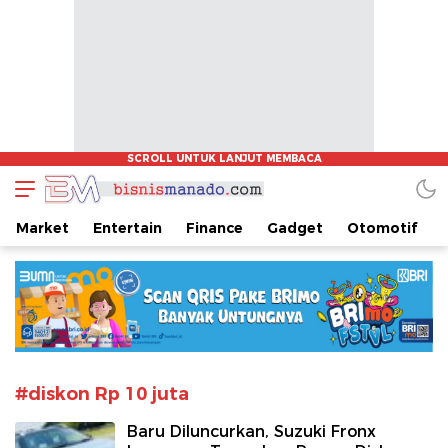
www.bisnismanado.com
Berita Bisnis Sulawesi Utara
Market
Entertain
Finance
Gadget
Otomotif
#diskon Rp 10 juta
Baru Diluncurkan, Suzuki Fronx