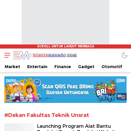
www.bisnismanado.com
Berita Bisnis Sulawesi Utara
Market
Entertain
Finance
Gadget
Otomotif
#Dekan Fakultas Teknik Unsrat
Launching Program Alat Bantu