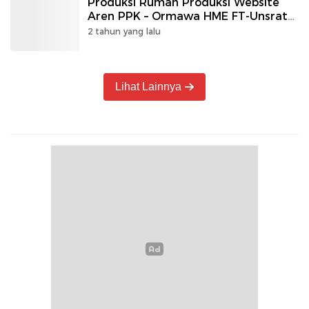
Produksi Rumah Produksi Website
Aren PPK – Ormawa HME FT-Unsrat
Sukses
2 tahun yang lalu
Lihat Lainnya