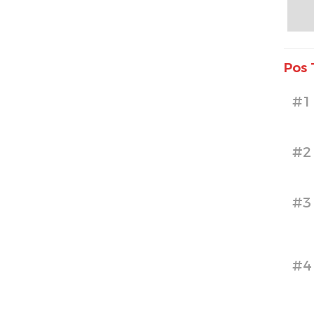
Pos 
#1
#2
#3
#4