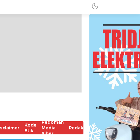
Pedoman
Kode
isclaimer
Media
Redaksi
Etik
Siber