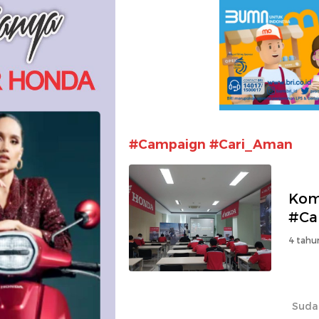
#Campaign #Cari_Aman
Kom
#Ca
4 tahu
Suda