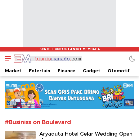
www.bisnismanado.com
Berita Bisnis Sulawesi Utara
Market
Entertain
Finance
Gadget
Otomotif
#Businiss on Boulevard
Aryaduta Hotel Gelar Wedding Open