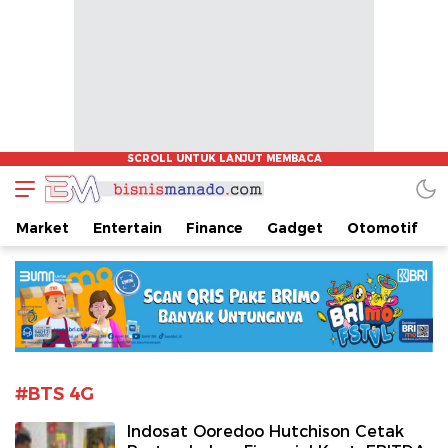
www.bisnismanado.com
Berita Bisnis Sulawesi Utara
Market
Entertain
Finance
Gadget
Otomotif
#BTS 4G
Indosat Ooredoo Hutchison Cetak