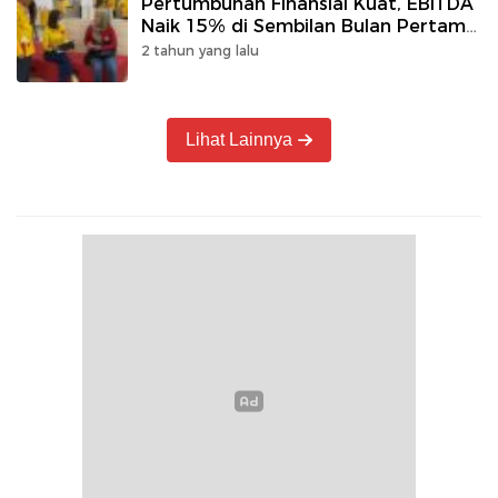
Pertumbuhan Finansial Kuat, EBITDA
Naik 15% di Sembilan Bulan Pertama
2024
2 tahun yang lalu
Lihat Lainnya