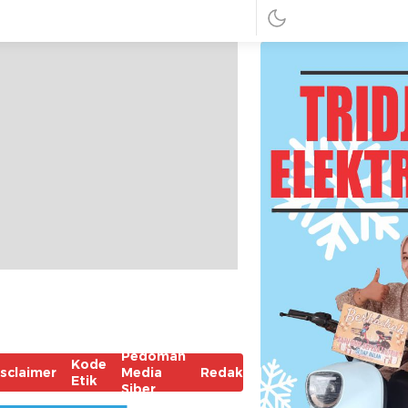
Pedoman
Kode
isclaimer
Media
Redaksi
Etik
Siber