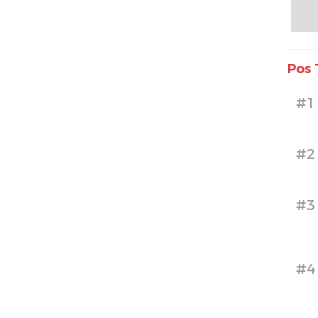
Pos 
#1
#2
#3
#4