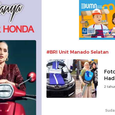
#BRI Unit Manado Selatan
Fot
Had
2 tahu
Suda