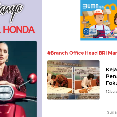
#Branch Office Head BRI Ma
Kej
Pen
Fok
Neg
12 bula
Suda