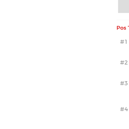
Pos 
#1
#2
#3
#4