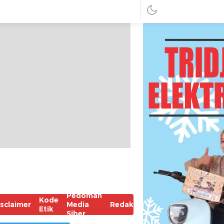
Pedoman
Kode
isclaimer
Media
Redaksi
Etik
Siber