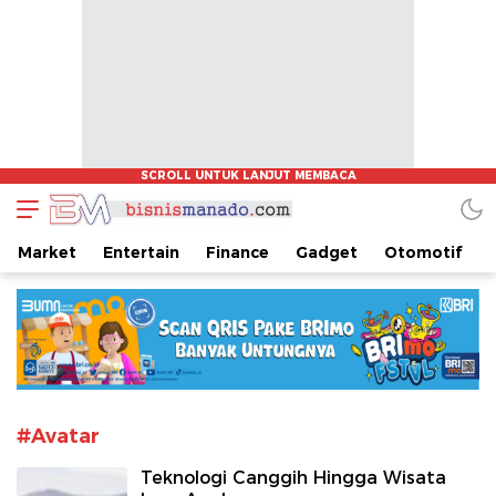
www.bisnismanado.com
Berita Bisnis Sulawesi Utara
Market
Entertain
Finance
Gadget
Otomotif
#Avatar
Teknologi Canggih Hingga Wisata