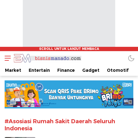
www.bisnismanado.com
Berita Bisnis Sulawesi Utara
Market
Entertain
Finance
Gadget
Otomotif
#Asosiasi Rumah Sakit Daerah Seluruh
Indonesia