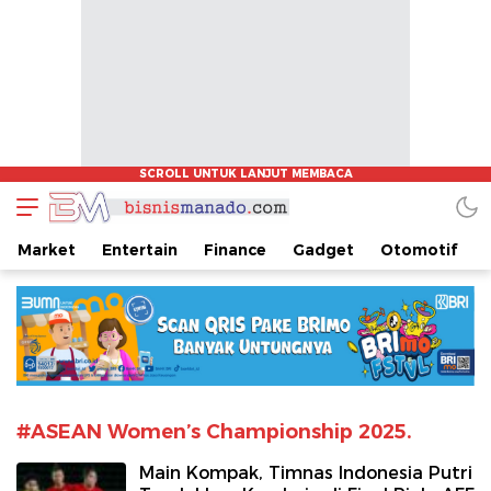
www.bisnismanado.com
Berita Bisnis Sulawesi Utara
Market
Entertain
Finance
Gadget
Otomotif
#ASEAN Women’s Championship 2025.
Main Kompak, Timnas Indonesia Putri