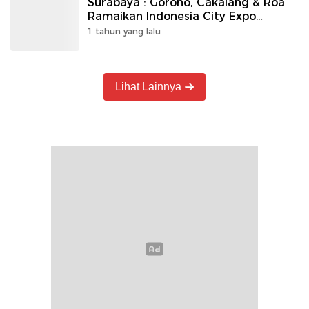
Surabaya : Goroho, Cakalang & Roa
Ramaikan Indonesia City Expo
Surabaya 2025
1 tahun yang lalu
Lihat Lainnya