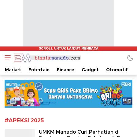
www.bisnismanado.com
Berita Bisnis Sulawesi Utara
Market
Entertain
Finance
Gadget
Otomotif
#APEKSI 2025
UMKM Manado Curi Perhatian di