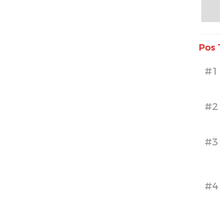
Pos 
#1
#2
#3
#4