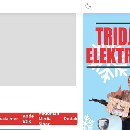
Pedoman
Kode
isclaimer
Media
Redaksi
Etik
Siber