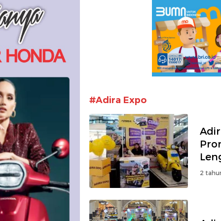
#Adira Expo
Adi
Pro
Len
2 tahu