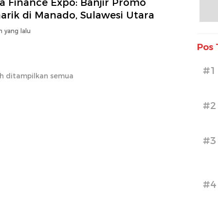
a Finance Expo: Banjir Promo
arik di Manado, Sulawesi Utara
n yang lalu
Pos 
#1
h ditampilkan semua
#2
#3
#4