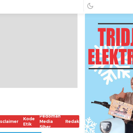
Pedoman
Kode
isclaimer
Media
Redaksi
Etik
Siber