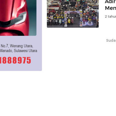
Adir
Men
2 tahu
Suda