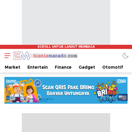
www.bisnismanado.com
Berita Bisnis Sulawesi Utara
Market
Entertain
Finance
Gadget
Otomotif