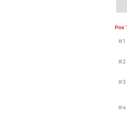
Pos 
#1
#2
#3
#4