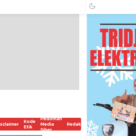
Pedoman
Kode
isclaimer
Media
Redaksi
Etik
Siber