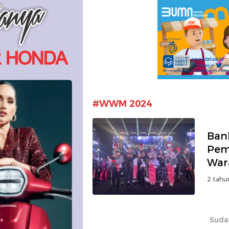
#WWM 2024
Bank
Pem
War
2 tahu
Suda